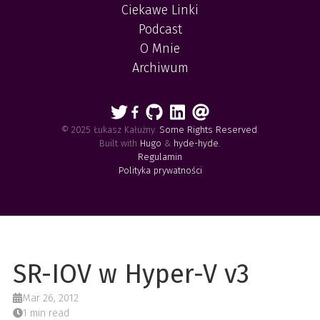
Ciekawe Linki
Podcast
O Mnie
Archiwum
© 2025 Łukasz Kałużny.
Some Rights Reserved
.
Built with
Hugo
&
hyde-hyde
.
Regulamin
Polityka prywatności
SR-IOV w Hyper-V v3
Mar 26, 2012
1 min read